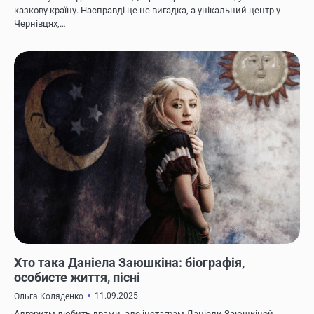
казкову країну. Насправді це не вигадка, а унікальний центр у
Чернівцях,…
ЖИТТЯ ВІДОМИХ ЛЮДЕЙ
Хто така Даніела Заюшкіна: біографія,
особисте життя, пісні
11.09.2025
Ольга Коляденко
Алгоритм любить драми, але інстаграм Даніели Заюшкіной