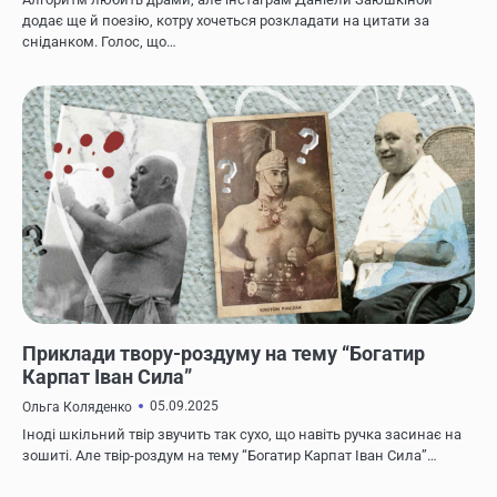
додає ще й поезію, котру хочеться розкладати на цитати за
сніданком. Голос, що…
ЖИТТЯ ВІДОМИХ ЛЮДЕЙ
Приклади твору-роздуму на тему “Богатир
Карпат Іван Сила”
05.09.2025
Ольга Коляденко
Іноді шкільний твір звучить так сухо, що навіть ручка засинає на
зошиті. Але твір-роздум на тему “Богатир Карпат Іван Сила”…